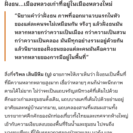
ฝั่งธน…เมืองหลวงเก่าที่อยู่ในเมืองหลวงใหม่
“นิยามคำว่าฝั่งธน ภาพที่ออกมาแวบแรกในหัว
ของแต่ละคนจะไม่เหมือนกัน จริงๆ แล้วฝั่งธนมัน
หลากหลายกว่าความเป็นเมือง กว่าความเป็นสวน
กว่าความเป็นคลอง มันมีทุกอย่างรวมอยู่ด้วยกัน
แล้วนิยามของฝั่งธนของแต่ละคนมันคือความ
หลากหลายของการมีอยู่ในพื้นที่”
สิ่งที่
รวิพล เส็นยีหีม (บู)
ฉายภาพให้เราเห็นว่า ฝั่งธนเป็นพื้นที่
ที่มีความหลากหลายสูงมาก เชื่อว่าหลายๆ คนก็น่าจะนึกภาพ
ตามได้ไม่ยาก ไม่ว่าจะเป็นแถบจรัญสนิทวงศ์ที่เต็มไปด้วย
ตึกแถวเก่าและชุมชนดั้งเดิม, แถบบางแคที่เต็มไปด้วยย่านอยู่
อาศัยและหมู่บ้านมากมาย, แถบคลองสานที่ผสมผสานทั้ง
บรรยากาศคึกคักของนักท่องเที่ยวทั้งไทยและเทศจากห้างใหญ่
เข้ากับความเงียบสงบของพื้นที่ริมน้ำและชุมชน ไปจนถึง
บางขุนเทียน ที่ให้บรรยากาศของป่าชายเลน นากุ้ง และ