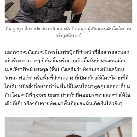
ฮิน ฐากูร ลีลาวปะ สถาปนิกและนักคิดสนุก ผู้เกิดและเติบโตในย่าน
จรัญสนิทวงศ์
นอกจากจะยังธนจะมีเพจในเฟซบุ๊กที่ทำหน้าที่สื่อสารและบอก
เล่าเรื่องราวต่างๆ ที่เกิดขึ้นหรือเคยเกิดขึ้นในย่านฟังธนแล้ว
ม.ล.จิราทิพย์ เทวกุล (จั่น)
ยังเสริมว่า ยังธนเองเป็นเสมือน
‘แพลตฟอร์ม’ หรือพื้นที่ส่วนกลาง ที่เปิดกว้างให้ใครก็ตามที่มี
ไอเดีย หรือสิ่งที่อยากทำในพื้นที่ฝั่งธนได้มาพูดคุยแลกเปลี่ยน
กัน โดยจะมีพี่ๆ core team ทำหน้าที่คอยประสานและทำให้ไอ
เดียที่เกี่ยวข้องกับการพัฒนาพื้นที่ชุมชนนั้นเกิดขึ้นได้จริงๆ