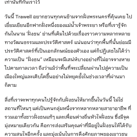
เท่านั้นที่กั้นเราไว้
วันนี้ Trawell อยากชวนทุกคนข้ามจากฝั่งพระนครที่คุ้นเคย ไป
เยี่ยมเยียนอีกฟากฝั่งหนึ่งของแม่น้ำเจ้าพระยา หรือที่เรารู้จัก
กันในนาม ‘ฝั่งธน’ ย่านที่เต็มไปด้วยเรื่องราวความหลากหลาย
ทางวัฒนธรรมและประวัติศาสตร์ แน่นอนว่าทุกพื้นที่นั้นย่อมมี
ประวัติศาสตร์ที่เป็นเอกลักษณ์ของตัวเอง แต่ก็ปฏิเสธไม่ได้ว่า
ความเป็น “ฝั่งธน” เหมือนจะมีเสน่ห์บางอย่างที่ไม่อาจจางหาย
ไปตามกาลเวลา ถึงว่าแม้ว่าพื้นที่จะเปลี่ยนผ่านไปสู่ความเป็น
เมืองใหญ่และเติบโตขึ้นอย่างไม่หยุดยั้งในช่วงเวลาที่ผ่านมา
ก็ตาม
สิ่งที่เราจะพาทุกคนไปรู้จักกับฝั่งธนให้มากขึ้นในวันนี้ ไม่ใช่
สถานที่ไหนๆ แต่เป็นคนกลุ่มหนึ่งจากหลากหลายสาขาอาชีพ ที่
รวมเอาทั้งชาวฝั่งธนแท้ๆ และเพื่อนต่างถิ่นหัวใจฝั่งธน ซึ่งมีจุด
มุ่งหมายเดียวกัน คือการส่งเสริมคุณค่าที่มีอยู่ในฝั่งธนให้ได้รับ
ความสนใจอีกครั้ง และมุ่งเน้นในการดึงศักยภาพของเยาวชน