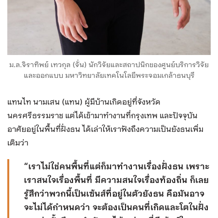
ม.ล.จิราทิพย์ เทวกุล (จั่น) นักวิจัยและสถาปนิกของศูนย์บริการวิจัย
และออกแบบ มหาวิทยาลัยเทคโนโลยีพระจอมเกล้าธนบุรี
แทนไท นามเสน (แทน) ผู้มีบ้านเกิดอยู่ที่จังหวัด
นครศรีธรรมราช แต่ได้เข้ามาทำงานที่กรุงเทพ และปัจจุบัน
อาศัยอยู่ในพื้นที่ฝั่งธน ได้เล่าให้เราฟังถึงความเป็นยังธนเพิ่ม
เติมว่า
“เราไม่ใช่คนพื้นที่แต่ก็มาทำงานเรื่องฝั่งธน เพราะ
เราสนใจเรื่องพื้นที่ มีความสนใจเรื่องท้องถิ่น ก็เลย
รู้สึกว่าพวกนี้เป็นเซ้นส์ที่อยู่ในตัวยังธน คือมันอาจ
จะไม่ได้กำหนดว่า จะต้องเป็นคนที่เกิดและโตในฝั่ง