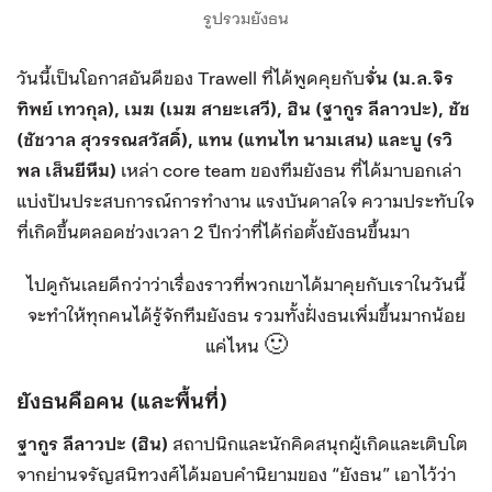
รูปรวมยังธน
วันนี้เป็นโอกาสอันดีของ Trawell ที่ได้พูดคุยกับ
จั่น (ม.ล.จิร
ทิพย์ เทวกุล), เมฆ (เมฆ สายะเสวี), ฮิน (ฐากูร ลีลาวปะ), ชัช
(ชัชวาล สุวรรณสวัสดิ์), แทน (แทนไท นามเสน) และบู (รวิ
พล เส็นยีหีม)
เหล่า core team ของทีมยังธน ที่ได้มาบอกเล่า
แบ่งปันประสบการณ์การทำงาน แรงบันดาลใจ ความประทับใจ
ที่เกิดขึ้นตลอดช่วงเวลา 2 ปีกว่าที่ได้ก่อตั้งยังธนขึ้นมา
ไปดูกันเลยดีกว่าว่าเรื่องราวที่พวกเขาได้มาคุยกับเราในวันนี้
จะทำให้ทุกคนได้รู้จักทีมยังธน รวมทั้งฝั่งธนเพิ่มขึ้นมากน้อย
แค่ไหน 🙂
ยังธนคือคน (และพื้นที่)
ฐากูร ลีลาวปะ (ฮิน)
สถาปนิกและนักคิดสนุกผู้เกิดและเติบโต
จากย่านจรัญสนิทวงศ์ได้มอบคำนิยามของ “ยังธน” เอาไว้ว่า