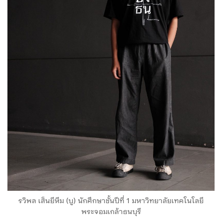
รวิพล เส็นยีหีม (บู) นักศึกษาชั้นปีที่ 1 มหาวิทยาลัยเทคโนโลยี
พระจอมเกล้าธนบุรี