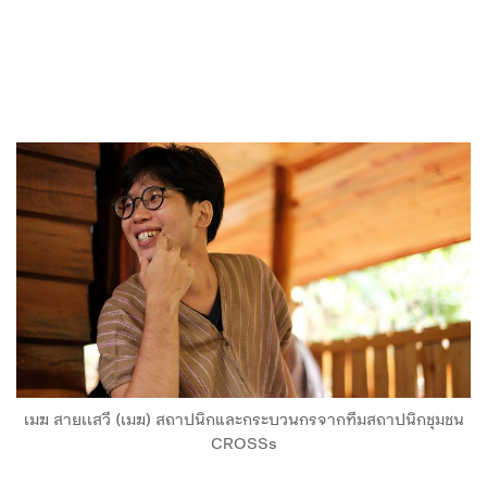
เมฆ สายเเสวี (เมฆ) สถาปนิกและกระบวนกรจากทีมสถาปนิกชุมชน
CROSSs