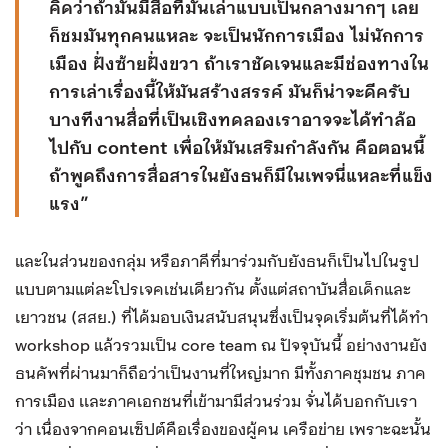
คิดว่าถ้ามันมีสื่อที่มันเล่าแบบเป็นกลางมากๆ เลย
ก็ชมมันทุกคนแหละ จะเป็นนักการเมือง ไม่นักการ
เมือง ฝั่งซ้ายฝั่งขวา ถ้าเราชัดเจนและมีช่องทางใน
การเล่าเรื่องนี้ให้มันสร้างสรรค์ มันก็น่าจะดีครับ
บางทีงานสื่อที่เป็นเชิงทดลองเราอาจจะได้ทำล้อ
ไปกับ content เพื่อให้มันเสริมกำลังกัน คือตอนนี้
ถ้าพูดถึงการสื่อสารในยังธนก็มีในเพจนี่แหละที่แข็ง
แรง”
และในส่วนของกลุ่ม หรือภาคีที่มาร่วมกับยังธนก็เป็นไปในรูป
แบบตามแต่ละโปรเจคเช่นเดียวกัน ตั้งแต่สถาบันสื่อเด็กและ
เยาวชน (สสย.) ที่ได้มอบเงินสนับสนุนซึ่งเป็นจุดเริ่มต้นที่ได้ทำ
workshop แล้วรวมเป็น core team ณ ปัจจุบันนี้ อย่างงานยัง
ธนคัพที่ผ่านมาก็ถือว่าเป็นงานที่ใหญ่มาก มีทั้งภาคชุมชน ภาค
การเมือง เเละภาคเอกชนที่เข้ามามีส่วนร่วม จั่นได้บอกกับเรา
ว่า เนื่องจากคอนเซ็ปต์คือเรื่องของผู้คน เครือข่าย เพราะฉะนั้น