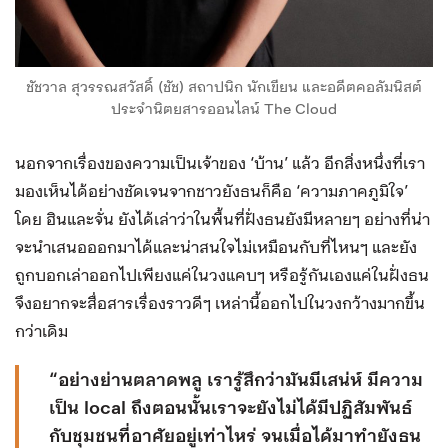
ชัชวาล สุวรรณสวัสดิ์ (ชัช) สถาปนิก นักเขียน และอดีตคอลัมนิสต์
ประจำนิตยสารออนไลน์ The Cloud
นอกจากเรื่องของความเป็นเจ้าของ ‘บ้าน’ แล้ว อีกสิ่งหนึ่งที่เรา
มองเห็นได้อย่างชัดเจนจากชาวยังธนก็คือ ‘ความภาคภูมิใจ’
โดย ฮินและจั่น ยังได้เล่าว่าในพื้นที่ฝั่งธนยังมีหลายๆ อย่างที่น่า
จะนำเสนอออกมาได้และน่าสนใจไม่เหมือนกับที่ไหนๆ และยัง
ถูกบอกเล่าออกไปเพียงแค่ในวงแคบๆ หรือรู้กันเองแค่ในฝั่งธน
จึงอยากจะสื่อสารเรื่องราวดีๆ เหล่านี้ออกไปในวงกว้างมากขึ้น
กว่าเดิม
“อย่างย่านตลาดพลู เรารู้สึกว่ามันมีเสน่ห์ มีความ
เป็น local ถึงตอนนั้นเราจะยังไม่ได้มีปฏิสัมพันธ์
กับชุมชนที่อาศัยอยู่เท่าไหร่ จนเมื่อได้มาทำยังธน