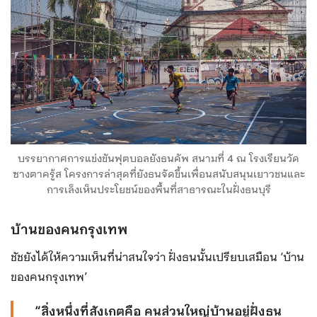
บรรยากาศการแข่งขันฟุตบอลยังธนคัพ สนามที่ 4 ณ โรงเรียนวัด
ซางตาครู้ส โครงการล่าสุดที่ยังธนจัดขึ้นเพื่อนสนับสนุนเยาวชนและ
การเล็งเห็นประโยชน์ของพื้นที่สาธารณะในฝั่งธนบุรี
บ้านของคนกรุงเทพ
ชัชยังได้ให้ความเห็นที่น่าสนใจว่า ฝั่งธนนั้นเปรียบเสมือน ‘บ้าน
ของคนกรุงเทพ’
“สิ่งหนึ่งที่สังเกตคือ คนส่วนใหญ่บ้านอยู่ฝั่งธน